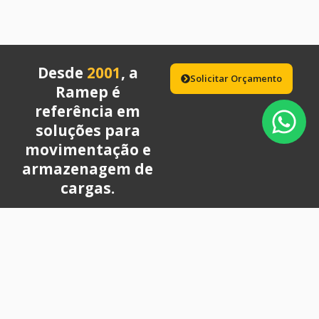
Desde
2001
, a
Solicitar Orçamento
Ramep é
referência em
soluções para
movimentação e
armazenagem de
cargas.
Quick
Nossos
REPRESENTANTE
Links
Serviços
Receba
OFICIAL HELI
Oferecemos
Home
dicas
Vendas de
venda,
Empilhadeiras
de
Quem Somos
locação,